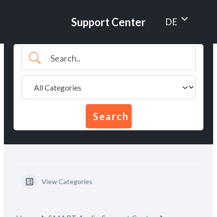
Zum
Inhalt
Menü
Support Center
DE
springen
umschalten
View Categories