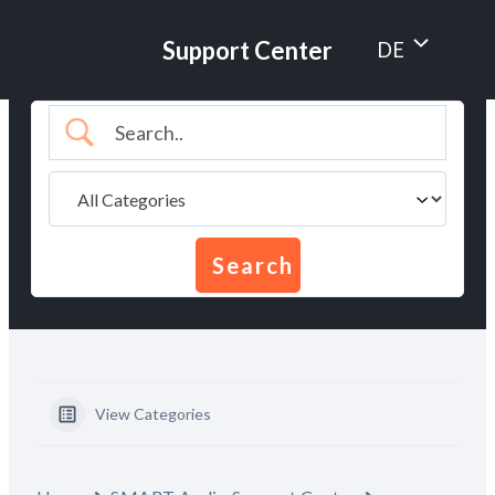
Zum
Inhalt
Menü
Support Center
DE
springen
umschalten
View Categories