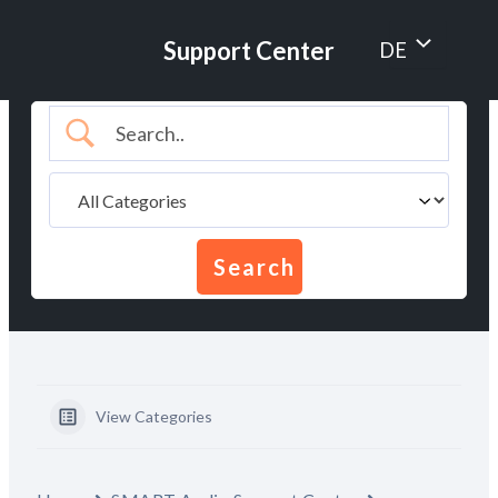
Zum
Inhalt
Menü
Support Center
DE
springen
umschalten
View Categories