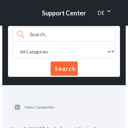
Zum
Inhalt
Menü
Support Center
DE
springen
umschalten
View Categories